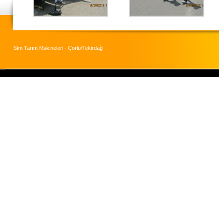
Stm Tarım Makineleri - Çorlu/Tekirdağ