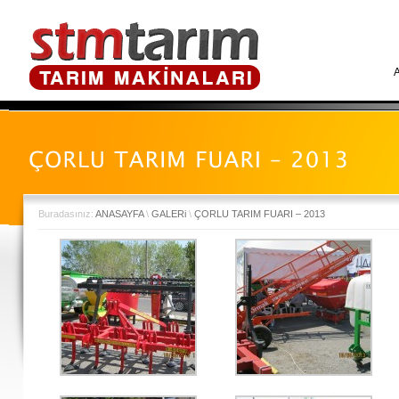
Buradasınız:
ANASAYFA
\
GALERi
\
ÇORLU TARIM FUARI – 2013